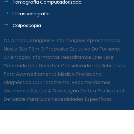
Tomografia Computadorizada
Ultrassonografia
Colposcopia
Os Artigos, Imagens E Informações Apresentadas
Neste Site Têm O Propósito Exclusivo De Fornecer
Orientação Informativa. Ressaltamos Que Esse
Conteúdo Não Deve Ser Considerado Um Substituto
Para Aconselhamento Médico Profissional,
Diagnóstico Ou Tratamento. Recomendamos
Vivamente Buscar A Orientação De Um Profissional
De Saúde Para Suas Necessidades Específicas.
© Clínica Consulta 2026 todos os direitos reservados