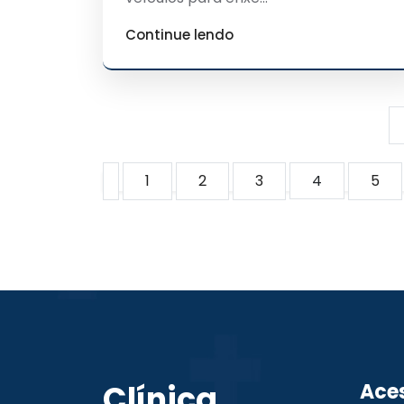
Continue lendo
1
2
3
4
5
Clínica
Ace