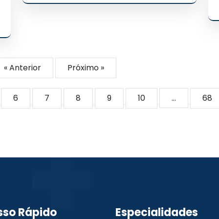
« Anterior
Próximo »
6
7
8
9
10
...
68
sso Rápido
Especialidades