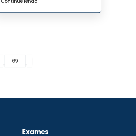
Continue lendo
69
Exames