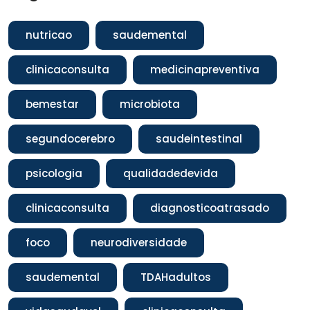
nutricao
saudemental
clinicaconsulta
medicinapreventiva
bemestar
microbiota
segundocerebro
saudeintestinal
psicologia
qualidadedevida
clinicaconsulta
diagnosticoatrasado
foco
neurodiversidade
saudemental
TDAHadultos