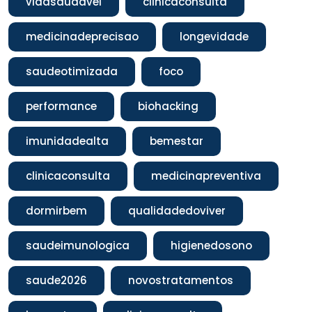
vidasaudavel
clinicaconsulta
medicinadeprecisao
longevidade
saudeotimizada
foco
performance
biohacking
imunidadealta
bemestar
clinicaconsulta
medicinapreventiva
dormirbem
qualidadedoviver
saudeimunologica
higienedosono
saude2026
novostratamentos