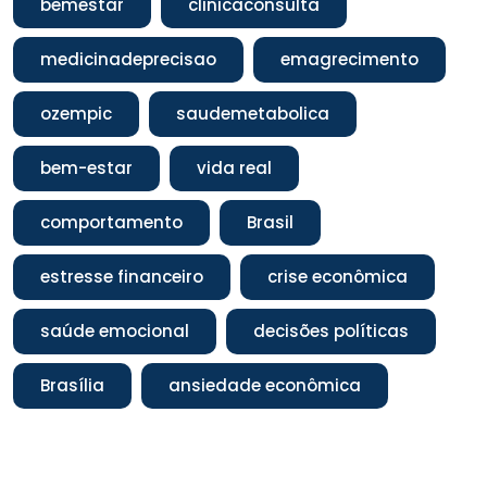
bemestar
clinicaconsulta
medicinadeprecisao
emagrecimento
ozempic
saudemetabolica
bem-estar
vida real
comportamento
Brasil
estresse financeiro
crise econômica
saúde emocional
decisões políticas
Brasília
ansiedade econômica