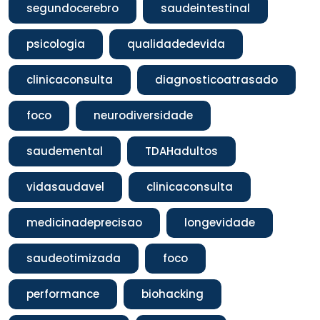
segundocerebro
saudeintestinal
psicologia
qualidadedevida
clinicaconsulta
diagnosticoatrasado
foco
neurodiversidade
saudemental
TDAHadultos
vidasaudavel
clinicaconsulta
medicinadeprecisao
longevidade
saudeotimizada
foco
performance
biohacking