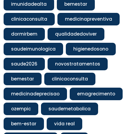
imunidadealta
bemestar
clinicaconsulta
medicinapreventiva
dormirbem
qualidadedoviver
saudeimunologica
higienedosono
saude2026
novostratamentos
bemestar
clinicaconsulta
medicinadeprecisao
emagrecimento
ozempic
saudemetabolica
bem-estar
vida real